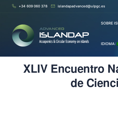
+34 609 060 378
islandapadvanced@ulpgc.es
SOBRE I
IDIOMA:
XLIV Encuentro N
de Cienc