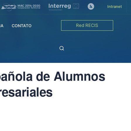
Intranet
Red RECIS
IA
CONTATO
pañola de Alumnos
esariales