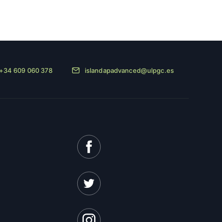
+34 609 060 378
islandapadvanced@ulpgc.es