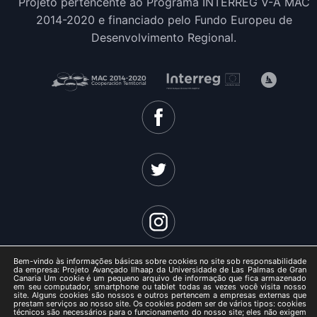
Projeto pertencente ao Programa INTERREG V-A MAC
2014-2020 e financiado pelo Fundo Europeu de
Desenvolvimento Regional.
Bem-vindo às informações básicas sobre cookies no site sob responsabilidade
da empresa: Projeto Avançado Ilhaap da Universidade de Las Palmas de Gran
Canaria Um cookie é um pequeno arquivo de informação que fica armazenado
em seu computador, smartphone ou tablet todas as vezes você visita nosso
site. Alguns cookies são nossos e outros pertencem a empresas externas que
ISLANDAP ADVANCED 2021 -
prestam serviços ao nosso site. Os cookies podem ser de vários tipos: cookies
técnicos são necessários para o funcionamento do nosso site; eles não exigem