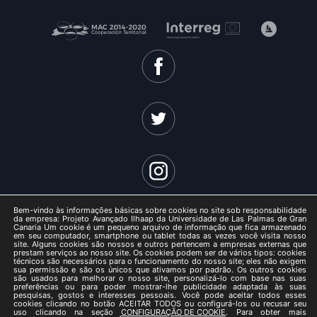
Bem-vindo às informações básicas sobre cookies no site sob responsabilidade
da empresa: Projeto Avançado Ilhaap da Universidade de Las Palmas de Gran
Canaria Um cookie é um pequeno arquivo de informação que fica armazenado
em seu computador, smartphone ou tablet todas as vezes você visita nosso
site. Alguns cookies são nossos e outros pertencem a empresas externas que
ISLANDAP ADVANCED 2021 -
prestam serviços ao nosso site. Os cookies podem ser de vários tipos: cookies
técnicos são necessários para o funcionamento do nosso site; eles não exigem
Aviso legal
sua permissão e são os únicos que ativamos por padrão. Os outros cookies
são usados ​​para melhorar o nosso site, personalizá-lo com base nas suas
/
preferências ou para poder mostrar-lhe publicidade adaptada às suas
pesquisas, gostos e interesses pessoais. Você pode aceitar todos esses
Política de privacidade
cookies clicando no botão ACEITAR TODOS ou configurá-los ou recusar seu
uso clicando na seção
CONFIGURAÇÃO DE COOKIE
. Para obter mais