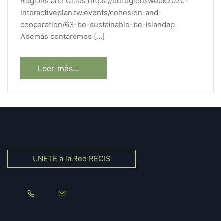
Regions and Cities https://euregionsweek2020-
interactiveplan.tw.events/cohesion-and-
cooperation/63-be-sustainable-be-islandap
Además contaremos […]
Leer más...
ÚNETE a la Red RECIS