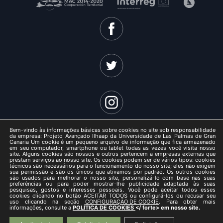
Bem-vindo às informações básicas sobre cookies no site sob responsabilidade
da empresa: Projeto Avançado Ilhaap da Universidade de Las Palmas de Gran
Canaria Um cookie é um pequeno arquivo de informação que fica armazenado
em seu computador, smartphone ou tablet todas as vezes você visita nosso
site. Alguns cookies são nossos e outros pertencem a empresas externas que
ISLANDAP ADVANCED 2021 -
prestam serviços ao nosso site. Os cookies podem ser de vários tipos: cookies
técnicos são necessários para o funcionamento do nosso site; eles não exigem
Aviso legal
sua permissão e são os únicos que ativamos por padrão. Os outros cookies
são usados ​​para melhorar o nosso site, personalizá-lo com base nas suas
/
preferências ou para poder mostrar-lhe publicidade adaptada às suas
pesquisas, gostos e interesses pessoais. Você pode aceitar todos esses
Política de privacidade
cookies clicando no botão ACEITAR TODOS ou configurá-los ou recusar seu
uso clicando na seção
CONFIGURAÇÃO DE COOKIE
. Para obter mais
/
informações, consulte a
POLÍTICA DE COOKIES
</ forte> em nosso site.
Política de cookies