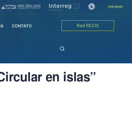
Intranet
Red RECIS
IA
CONTATO
rcular en islas”