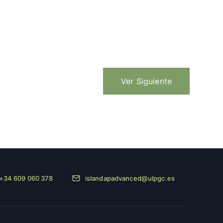
Ver Siguiente
+34 609 060 378
islandapadvanced@ulpgc.es