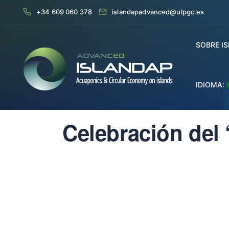
+34 609 060 378
islandapadvanced@ulpgc.es
SOBRE I
IDIOMA:
Celebración del